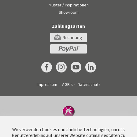
Muster / Inspirationen
Showroom
Zahlungsarten
Impressum
AGB's
Datenschutz
©
Drucksachenexpress AG
Wir verwenden Cookies und ähnliche Technologien, um das
Haldenstrasse 160
Benutzererlebnis auf unserer Website optimal gestalten zu