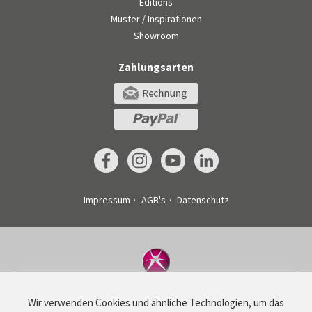
Editions
Muster / Inspirationen
Showroom
Zahlungsarten
Impressum
AGB's
Datenschutz
©
Drucksachenexpress AG
Wir verwenden Cookies und ähnliche Technologien, um das
Haldenstrasse 160