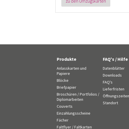
zu den Umzugskarten
Produkte
FAQ's / Hilfe
Anlasskarten und
Datenblätter
Papiere
Downloads
Blöcke
FAQ's
Briefpapier
Lieferfristen
Broschüren / Portfolios /
Öffnungszeite
Diplomarbeiten
Standort
Couverts
Einzahlungsscheine
Fächer
Faltflyer / Faltkarten