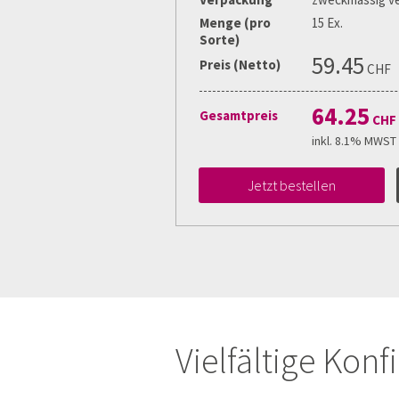
Menge (pro
15 Ex.
Sorte)
59.45
Preis (Netto)
CHF
64.25
Gesamtpreis
CHF
inkl. 8.1% MWST
Jetzt bestellen
Vielfältige Kon