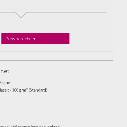
Preis berechnen
gnet
 Magnet
lassic» 300 g/m² (Standard)
rpackt (Magnete lose dazugelegt)