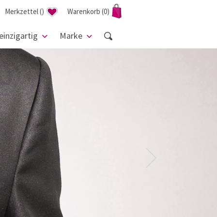
Merkzettel
(
)
Warenkorb
(0)
einzigartig
Marke
Next