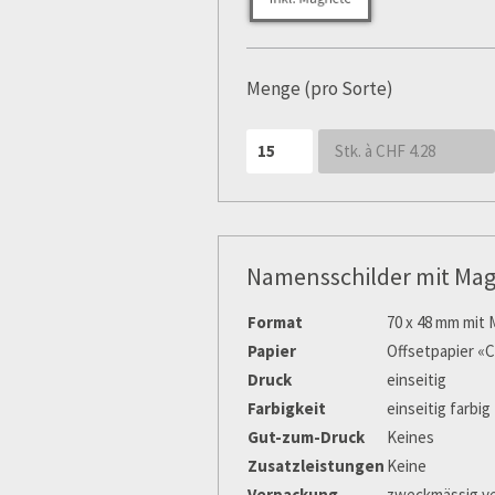
Menge (pro Sorte)
Stk. à CHF
4.28
Namensschilder mit Ma
Format
70 x 48 mm mit
Papier
Offsetpapier «C
Druck
einseitig
Farbigkeit
einseitig farbig
Gut-zum-Druck
Keines
Zusatzleistungen
Keine
Verpackung
zweckmässig ve