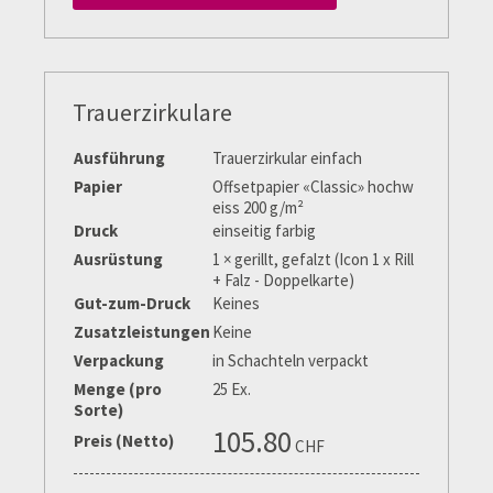
Trauerzirkulare
Ausführung
Trauerzirkular einfach
Papier
Offsetpapier «Classic» hochw
eiss 200 g/m²
Druck
einseitig farbig
Ausrüstung
1 × gerillt, gefalzt (Icon 1 x Rill
+ Falz - Doppelkarte)
Gut-zum-Druck
Keines
Zusatzleistungen
Keine
Verpackung
in Schachteln verpackt
Menge (pro
25 Ex.
Sorte)
105.80
Preis (Netto)
CHF