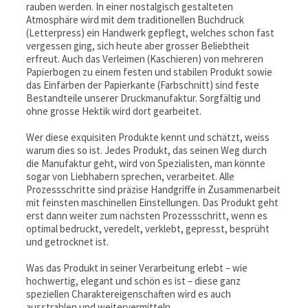
rauben werden. In einer nostalgisch gestalteten
Atmosphäre wird mit dem traditionellen Buchdruck
(Letterpress) ein Handwerk gepflegt, welches schon fast
vergessen ging, sich heute aber grosser Beliebtheit
erfreut. Auch das Verleimen (Kaschieren) von mehreren
Papierbogen zu einem festen und stabilen Produkt sowie
das Einfärben der Papierkante (Farbschnitt) sind feste
Bestandteile unserer Druckmanufaktur. Sorgfältig und
ohne grosse Hektik wird dort gearbeitet.
Wer diese exquisiten Produkte kennt und schätzt, weiss
warum dies so ist. Jedes Produkt, das seinen Weg durch
die Manufaktur geht, wird von Spezialisten, man könnte
sogar von Liebhabern sprechen, verarbeitet. Alle
Prozessschritte sind präzise Handgriffe in Zusammenarbeit
mit feinsten maschinellen Einstellungen. Das Produkt geht
erst dann weiter zum nächsten Prozessschritt, wenn es
optimal bedruckt, veredelt, verklebt, gepresst, besprüht
und getrocknet ist.
Was das Produkt in seiner Verarbeitung erlebt – wie
hochwertig, elegant und schön es ist – diese ganz
speziellen Charaktereigenschaften wird es auch
ausstrahlen und weitervermitteln.