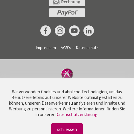
Impressum
AGB's
Datenschutz
©
Drucksachenexpress AG
Wir verwenden Cookies und ähnliche Technologien, um das
Haldenstrasse 160
Benutzererlebnis auf unserer Website optimal gestalten zu
5728 Gontenschwil
können, unseren Datenverkehr zu analysieren und Inhalte und
Schweiz
Werbung zu personalisieren. Weitere Informationen finden Sie
T
+41 62 767 00 20
in unserer
Datenschutzerklärung
.
info@dxg.ch
schliessen