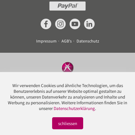
Impressum
AGB's
Datenschutz
©
Drucksachenexpress AG
Wir verwenden Cookies und ähnliche Technologien, um das
Haldenstrasse 160
Benutzererlebnis auf unserer Website optimal gestalten zu
5728 Gontenschwil
können, unseren Datenverkehr zu analysieren und Inhalte und
Schweiz
Werbung zu personalisieren. Weitere Informationen finden Sie in
T
+41 62 767 00 20
unserer
Datenschutzerklärung
.
info@dxg.ch
schliessen