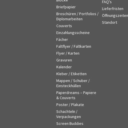
Blöcke
FAQ's
Briefpapier
Lieferfristen
Broschüren / Portfolios /
Öffnungszeite
Diplomarbeiten
Standort
Couverts
Einzahlungsscheine
Fächer
Faltflyer / Faltkarten
Flyer / Karten
Gravuren
Kalender
Kleber / Etiketten
Mappen / Schuber /
Einsteckhüllen
Paperdreams – Papiere
& Couverts
Poster / Plakate
Schachteln /
Verpackungen
Screen Buddies