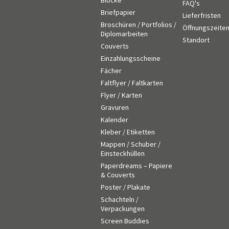
Blöcke
FAQ's
Briefpapier
Lieferfristen
Broschüren / Portfolios /
Öffnungszeite
Diplomarbeiten
Standort
Couverts
Einzahlungsscheine
Fächer
Faltflyer / Faltkarten
Flyer / Karten
Gravuren
Kalender
Kleber / Etiketten
Mappen / Schuber /
Einsteckhüllen
Paperdreams – Papiere
& Couverts
Poster / Plakate
Schachteln /
Verpackungen
Screen Buddies