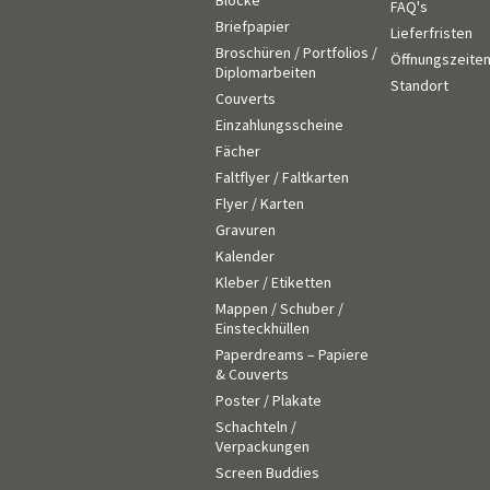
Blöcke
FAQ's
Briefpapier
Lieferfristen
Broschüren / Portfolios /
Öffnungszeite
Diplomarbeiten
Standort
Couverts
Einzahlungsscheine
Fächer
Faltflyer / Faltkarten
Flyer / Karten
Gravuren
Kalender
Kleber / Etiketten
Mappen / Schuber /
Einsteckhüllen
Paperdreams – Papiere
& Couverts
Poster / Plakate
Schachteln /
Verpackungen
Screen Buddies